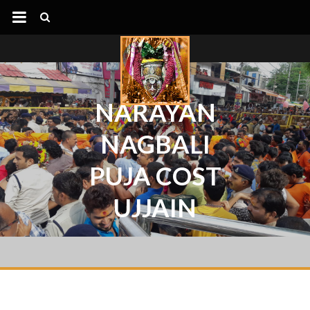
NARAYAN
NAGBALI
PUJA COST
UJJAIN